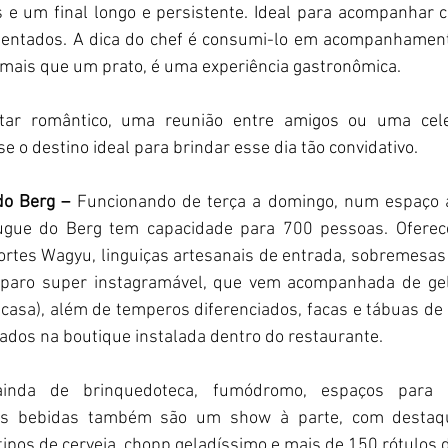
s e um final longo e persistente. Ideal para acompanhar 
entados. A dica do chef é consumi-lo em acompanhament
 mais que um prato, é uma experiência gastronômica.
tar romântico, uma reunião entre amigos ou uma celebr
e o destino ideal para brindar esse dia tão convidativo.
do Berg –
 Funcionando de terça a domingo, num espaço a
gue do Berg tem capacidade para 700 pessoas. Oferece 
ortes Wagyu, linguiças artesanais de entrada, sobremesas 
paro super instagramável, que vem acompanhada de gela
 casa), além de temperos diferenciados, facas e tábuas de p
dos na boutique instalada dentro do restaurante.
inda de brinquedoteca, fumódromo, espaços para 
As bebidas também são um show à parte, com destaqu
 tipos de cerveja, chopp geladíssimo e mais de 150 rótulos d