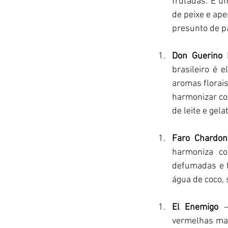
frutadas. É um
de peixe e ape
presunto de p
Don Guerino 
brasileiro é 
aromas florais
harmonizar co
de leite e gel
Faro Chardon
harmoniza co
defumadas e f
água de coco, 
El Enemigo
 
vermelhas mad