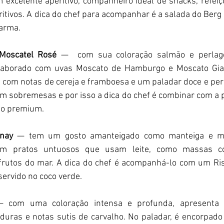
 excelente aperitivo, companheiro ideal de snacks, refeiçõe
ritivos. A dica do chef para acompanhar é a salada do Berg 
arma.
Moscatel Rosé
 —
 com sua coloração salmão e perlage 
elaborado com uvas Moscato de Hamburgo e Moscato Gial
 com notas de cereja e framboesa e um paladar doce e persi
m sobremesas e por isso a dica do chef é combinar com a 
ato premium.
nay 
—
tem um gosto amanteigado como manteiga e mel
m pratos untuosos que usam leite, como massas com
rutos do mar. A dica do chef é acompanhá-lo com um Ris
servido no coco verde.
—
com uma coloração intensa e profunda, apresenta 
uras e notas sutis de carvalho. No paladar, é encorpado 