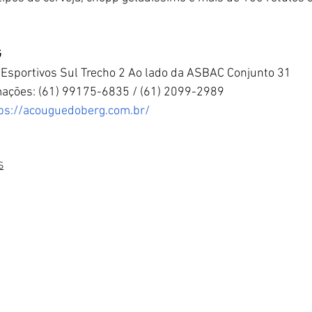
G
s Esportivos Sul Trecho 2 Ao lado da ASBAC Conjunto 31
mações: (61) 99175-6835 / (61) 2099-2989
ps://acouguedoberg.com.br/
S