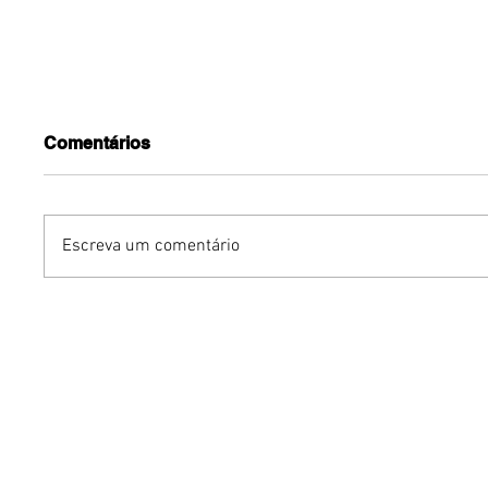
Comentários
Escreva um comentário
Benzaelas: Benzadeus
Dia Inte
reúne grandes vozes
Cerveja:
femininas em novo
vinho s
audiovisual