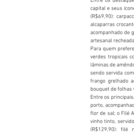
Entre os destaque
capital e seus íco
(R$69,90): carpac
alcaparras crocant
acompanhado de ge
artesanal recheada
Para quem prefere 
verdes tropicais 
lâminas de amêndoa
sendo servida com 
frango grelhado 
bouquet de folhas 
Entre os principai
porto, acompanhada
flor de sal; o Fil
vinho tinto, servi
(R$129,90): filé