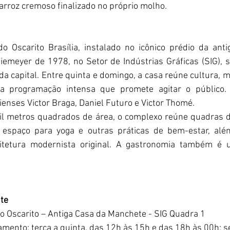
rroz cremoso finalizado no próprio molho.
o Oscarito Brasília, instalado no icônico prédio da anti
iemeyer de 1978, no Setor de Indústrias Gráficas (SIG), 
da capital. Entre quinta e domingo, a casa reúne cultura, m
 programação intensa que promete agitar o público. A 
ienses Victor Braga, Daniel Futuro e Victor Thomé.
l metros quadrados de área, o complexo reúne quadras de
i, espaço para yoga e outras práticas de bem-estar, alé
itetura modernista original. A gastronomia também é 
te
 Oscarito – 
Antiga Casa da Manchete - SIG Quadra 1 
amento: terça a quinta, das 12h às 15h e das 18h às 00h; se