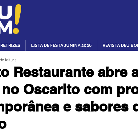
IRETRIZES
LISTA DE FESTA JUNINA 2026
REVISTA DEU BO
de leitura
to Restaurante abre 
 no Oscarito com pr
porânea e sabores 
o