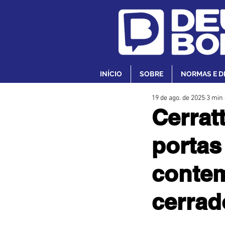
INÍCIO
SOBRE
NORMAS E D
19 de ago. de 2025
3 min 
Cerrat
portas
contem
cerrad