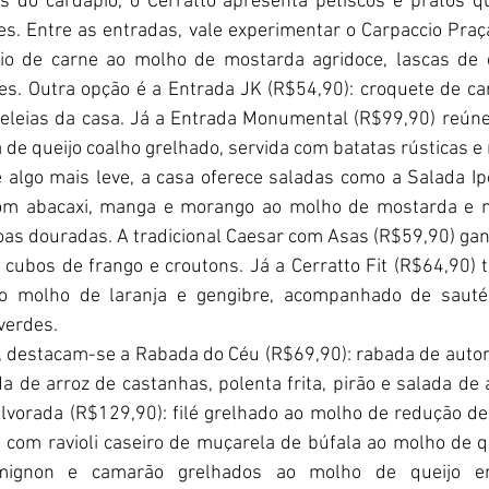
s do cardápio, o Cerratto apresenta petiscos e pratos 
nes. Entre as entradas, vale experimentar o Carpaccio Praç
cio de carne ao molho de mostarda agridoce, lascas de 
es. Outra opção é a Entrada JK (R$54,90): croquete de ca
leias da casa. Já a Entrada Monumental (R$99,90) reúne p
 de queijo coalho grelhado, servida com batatas rústicas e
algo mais leve, a casa oferece saladas como a Salada Ipê
com abacaxi, manga e morango ao molho de mostarda e me
s douradas. A tradicional Caesar com Asas (R$59,90) ganh
cubos de frango e croutons. Já a Cerratto Fit (R$64,90) tra
ao molho de laranja e gengibre, acompanhado de sauté 
verdes.
s, destacam-se a Rabada do Céu (R$69,90): rabada de autor 
 de arroz de castanhas, polenta frita, pirão e salada de a
é Alvorada (R$129,90): filé grelhado ao molho de redução de
do com ravioli caseiro de muçarela de búfala ao molho de qu
 mignon e camarão grelhados ao molho de queijo em