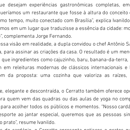
ue desejam experiências gastronômicas completas, em c
eríamos um restaurante que fosse à altura do conceito do
mo tempo, muito conectado com Brasília”, explica Ivanildo
mos em um lugar que traduzisse a essência da cidade: mo
e”, complementa Jorge Fernando.
ssa visão em realidade, a dupla convidou o chef Antônio S
, para assinar as criações da casa. O resultado é um menu 
que ingredientes como cajuzinho, baru, banana-da-terra,
em releituras modernas de clássicos internacionais e br
m da proposta: uma cozinha que valoriza as raízes,
, elegante e descontraída, o Cerratto também oferece op
ara quem vem das quadras ou das aulas de yoga no compl
para acolher todos os públicos e momentos. “Nosso cardáp
 esporte ao jantar especial, queremos que as pessoas sin
 prato”, resume Ivanildo.