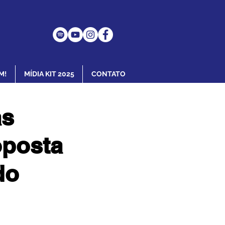
M!
MÍDIA KIT 2025
CONTATO
as
oposta
do