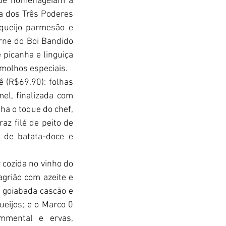
que homenageiam a 
a dos Três Poderes 
queijo parmesão e 
rne do Boi Bandido 
icanha e linguiça 
 molhos especiais.
 (R$69,90): folhas 
l, finalizada com 
a o toque do chef, 
z filé de peito de 
de batata-doce e 
cozida no vinho do 
grião com azeite e 
 goiabada cascão e 
eijos; e o Marco 0 
mental e ervas, 