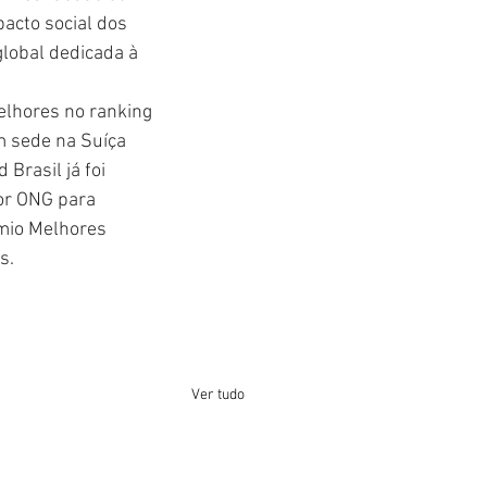
pacto social dos 
lobal dedicada à 
elhores no ranking 
m sede na Suíça 
Brasil já foi 
or ONG para 
êmio Melhores 
s.
Ver tudo