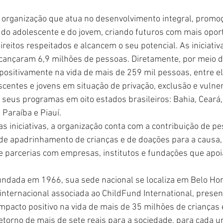
organização que atua no desenvolvimento integral, promoç
a, do adolescente e do jovem, criando futuros com mais opor
reitos respeitados e alcancem o seu potencial. As iniciativ
lcançaram 6,9 milhões de pessoas. Diretamente, por meio 
positivamente na vida de mais de 259 mil pessoas, entre e
scentes e jovens em situação de privação, exclusão e vulner
a seus programas em oito estados brasileiros: Bahia, Ceará,
 Paraíba e Piauí.
as iniciativas, a organização conta com a contribuição de pes
e apadrinhamento de crianças e de doações para a causa,
de parcerias com empresas, institutos e fundações que apoi
fundada em 1966, sua sede nacional se localiza em Belo Hori
internacional associada ao ChildFund International, prese
mpacto positivo na vida de mais de 35 milhões de crianças 
etorno de mais de sete reais para a sociedade, para cada u