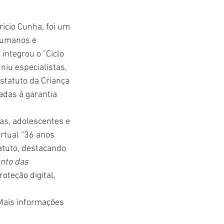
icio Cunha, foi um 
Humanos e 
integrou o "Ciclo 
iu especialistas, 
statuto da Criança 
adas à garantia 
as, adolescentes e 
irtual “36 anos 
atuto, destacando 
to das 
roteção digital, 
 Mais informações 