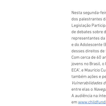
Nesta segunda-feira
dos palestrantes d
Legislação Particip
de debates sobre d
representantes da s
e do Adolescente (E
desses direitos de 
Com cerca de 60 an
jovens no Brasil, o
ECA”, e Maurício Cu
também ações e pes
Vulnerabilidades d
entre elas o 
Naveg
A audiência na ínte
em 
www.childfundb