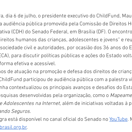
, dia 6 de julho, o presidente executivo do ChildFund, Maur
a audiência pública promovida pela Comissão de Direitos 
ativa (CDH) do Senado Federal, em Brasília (DF). O encontro 
ireitos humanos das crianças, adolescentes e jovens" e reun
ociedade civil e autoridades, por ocasião dos 36 anos do E
CA), para discutir políticas públicas e ações do Estado volt
forma efetiva e acessível.
os de atuação na promoção e defesa dos direitos de crianç
 ChildFund participou de audiência pública com a palestra v
nha contextualizou os principais avanços e desafios do Est
quisas desenvolvidas pela organização, como o 
Mapeamen
e Adolescentes na Internet,
 além de iniciativas voltadas à p
ando Seguros
.
gra está disponível no canal oficial do Senado no 
YouTube
.
rasil.org.br
. 