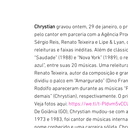
Chrystian
 gravou ontem, 29 de janeiro, o pr
pelo cantor em parceria com a Agência Prod
Sérgio Reis, Renato Teixeira e Lipe & Lyan, 
releituras e faixas inéditas. Além de clássi
“Saudade” (1988) e “Nova York” (1989), o r
azul”, entre suas 20 músicas. Uma releitura
Renato Teixeira, autor da composição e gra
dividiu o palco em “Amargurado” (Dino Franc
Rodolfo apareceram durante as músicas “Pr
demais” (Chrystian), respectivamente. O pr
Veja fotos aqui: 
https://we.tl/t-PIdvm5vCC
De Goiânia (GO), Chrystian mudou-se com a 
1973 e 1983, foi cantor de músicas intern
nome conhecido e uma carreira sólida, Chr