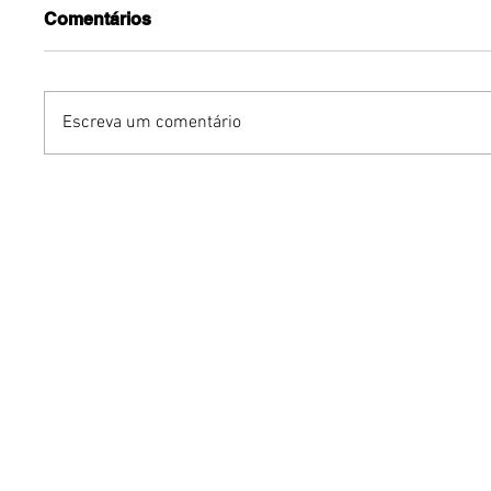
Comentários
Escreva um comentário
Grupo Chocolate estreia
Carlean
na Europa com primeira
com Nal
turnê internacional
Papatin