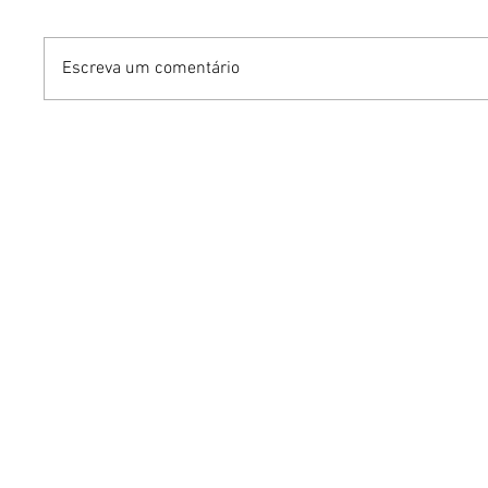
Escreva um comentário
Street Cadeirante Virtual
Bruno O
leva aulas gratuitas de
agenda 
dança a pessoas com
lança w
deficiência física de todo
Método 
o Brasil
em Brasí