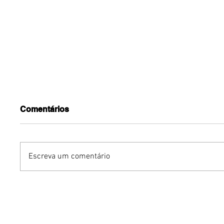
Comentários
Escreva um comentário
Humor sem censura:
Gurumê 
"Proibidão" reúne três
lança pr
comediantes em noite de
ofertas 
stand-up para maiores de
comemor