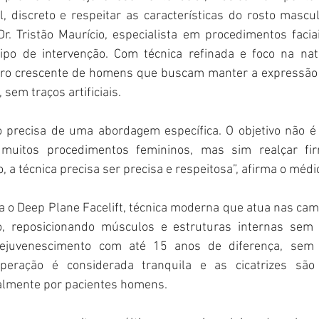
l, discreto e respeitar as características do rosto masculi
 Dr. Tristão Maurício, especialista em procedimentos facia
tipo de intervenção. Com técnica refinada e foco na natu
o crescente de homens que buscam manter a expressão f
 sem traços artificiais.
 precisa de uma abordagem específica. O objetivo não é 
uitos procedimentos femininos, mas sim realçar firm
o, a técnica precisa ser precisa e respeitosa”, afirma o médi
liza o Deep Plane Facelift, técnica moderna que atua nas ca
, reposicionando músculos e estruturas internas sem 
ejuvenescimento com até 15 anos de diferença, sem 
uperação é considerada tranquila e as cicatrizes são 
almente por pacientes homens.