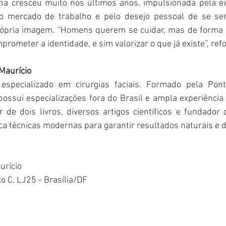
na cresceu muito nos últimos anos, impulsionada pela ex
do mercado de trabalho e pelo desejo pessoal de se sen
rópria imagem. “Homens querem se cuidar, mas de forma di
prometer a identidade, e sim valorizar o que já existe”, refo
 Maurício
 especializado em cirurgias faciais. Formado pela Ponti
 possui especializações fora do Brasil e ampla experiênci
 de dois livros, diversos artigos científicos e fundador do
ica técnicas modernas para garantir resultados naturais e 
urício
co C, LJ25 - Brasília/DF