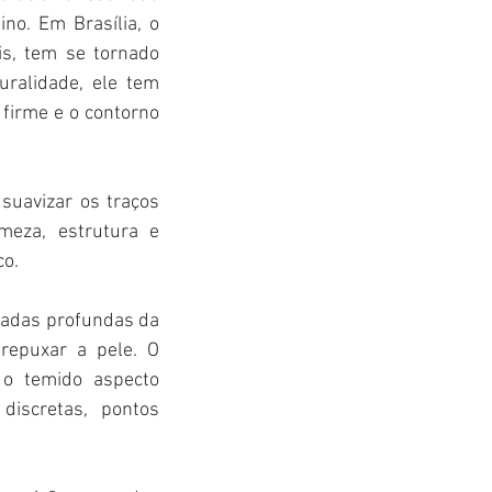
no. Em Brasília, o 
is, tem se tornado 
ralidade, ele tem 
irme e o contorno 
suavizar os traços 
eza, estrutura e 
co.
madas profundas da 
repuxar a pele. O 
o temido aspecto 
discretas, pontos 