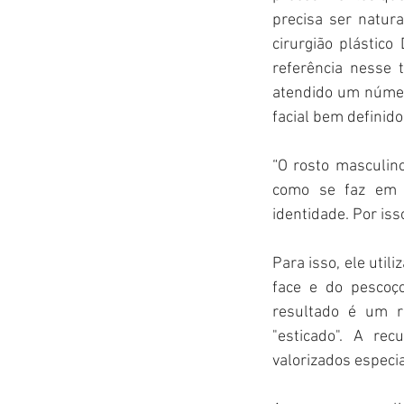
precisa ser natura
cirurgião plástico
referência nesse 
atendido um númer
facial bem definido,
“O rosto masculino
como se faz em m
identidade. Por iss
Para isso, ele uti
face e do pescoço
resultado é um r
"esticado". A rec
valorizados especi