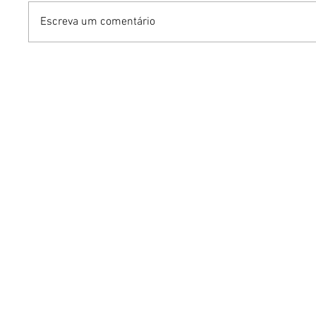
Escreva um comentário
Contagem regressiva:
Jaquelli
Gustavo Tubarão e Jade
ruivíssi
Sales se casam em
transfo
Tiradentes nesta terça-
horas e 
feira (28)
na carre