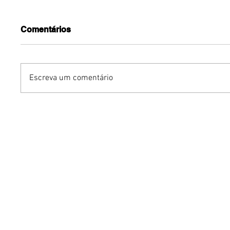
Comentários
Escreva um comentário
Dia dos Pais pode
KINO an
impulsionar delivery e
“FREE K
vendas de restaurantes
com apr
em Brasília
São Paul
Brasília