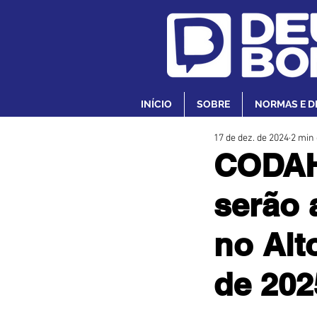
INÍCIO
SOBRE
NORMAS E D
17 de dez. de 2024
2 min 
CODAHB
serão 
no Alt
de 202