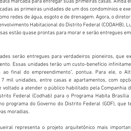
 data marcada para entregar suas primeiras casas. Ainda e
ficadas as primeiras unidades de um dos condomínios e exe
omo redes de água, esgoto e de drenagem. Agora, o diretor 
volvimento Habitacional do Distrito Federal (CODAHB), Lu
sas estão quase prontas para morar e serão entregues em 
dades serão entregues para verdadeiros pioneiros, que e
ento. Essas unidades terão um custo-benefício infinitame
 ao final do empreendimento”, pontua. Para ele, o Alt
 7 mil unidades, entre casas e apartamentos, com opçõe
 e voltado a atender o público habilitado pela Companhia 
strito Federal (Codhab) para o Programa Habita Brasília
no programa do Governo do Distrito Federal (GDF), que te
vas moradias.
ueiral representa o projeto arquitetônico mais important