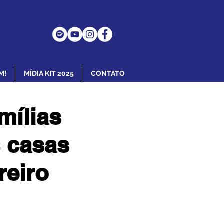
M!
MÍDIA KIT 2025
CONTATO
mílias
 casas
reiro