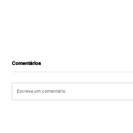
Comentários
Escreva um comentário
Polos culturais do O Maior
Benzael
São João do Cerrado
reúne g
garantem diversão no fim
feminin
de semana
audiovis