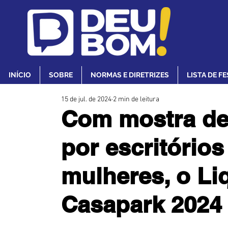
INÍCIO
SOBRE
NORMAS E DIRETRIZES
LISTA DE F
15 de jul. de 2024
2 min de leitura
Com mostra de
por escritório
mulheres, o Li
Casapark 2024