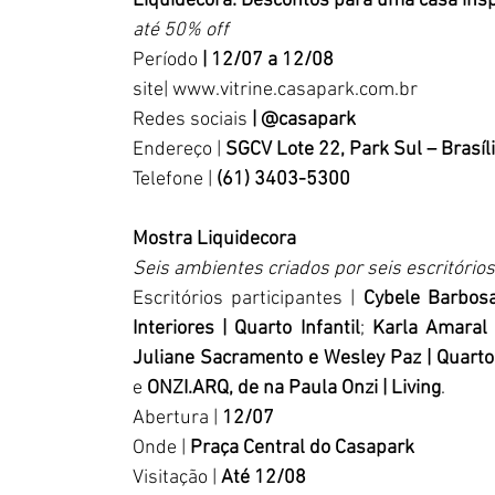
Liquidecora: 
Descontos para uma casa ins
até 50% off
Período 
| 12/07 a 12/08
site| 
www.vitrine.casapark.com.br
Redes sociais 
| @casapark
Endereço | 
SGCV Lote 22, Park Sul – Brasíl
Telefone | 
(61) 3403-5300
Mostra Liquidecora
Seis ambientes criados por seis escritórios
Escritórios participantes | 
Cybele Barbosa
Interiores | Quarto Infantil
; 
Karla Amaral 
Juliane Sacramento e Wesley Paz | Quarto
e 
ONZI.ARQ, de na Paula Onzi | Living
.
Abertura | 
12/07
Onde | 
Praça Central do Casapark
Visitação | 
Até 12/08