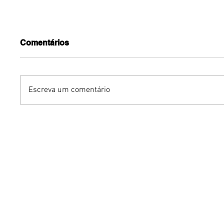
Comentários
Escreva um comentário
Turnê do Prêmio BTG
Dia dos 
Pactual da Música
Gastron
Brasileira chega a Brasília
Venânci
com homenagem a
opções 
Cazuza
família