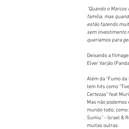
“Quando o Marcos m
família, mas quando
estão fazendo muit
sem investimento n
queríamos para ge
Deixando a filmage
Elver Varjão (Pand
Além da “
Fumo da N
tem hits como “Tive
Certezas” feat Muri
Mas não podemos e
mundo todo, como: 
Sumiu” - Israel & R
muitas outras.