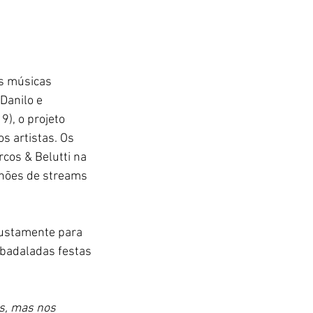
s músicas 
Danilo e 
9), o projeto 
s artistas. Os 
cos & Belutti na 
lhões de streams 
justamente para 
 badaladas festas 
s, mas nos 