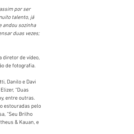
assim por ser 
ito talento, já 
e andou sozinha 
nsar duas vezes; 
diretor de vídeo, 
o de fotografia.
, Danilo e Davi 
Elizer, “Duas 
, entre outras. 
o estouradas pelo 
a, “Seu Brilho 
atheus & Kauan, e 