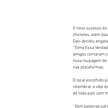
O novo sucesso da 
chicletes, além da
Davi decidiu engata
“Toma Essa Verdade”
amigos contaram co
nova roupagem de “
nas plataformas.
O local escolhido 
relembrar a vibe d
de todo país com m
“
Sem palavras para 