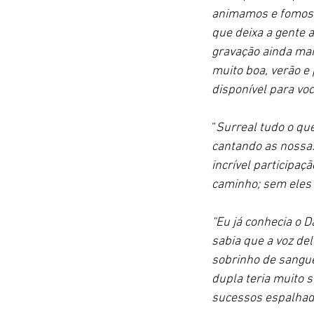
animamos e fomos i
que deixa a gente 
gravação ainda mais
muito boa, verão e
disponível para vo
“
Surreal tudo o que
cantando as nossas
incrível participa
caminho; sem eles 
“Eu já conhecia o 
sabia que a voz de
sobrinho de sangue;
dupla teria muito s
sucessos espalhado