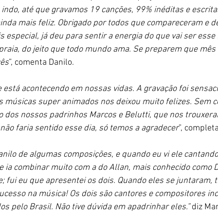
ndo, até que gravamos 19 canções, 99% inéditas e escritas 
ainda mais feliz. Obrigado por todos que compareceram e d
 especial, já deu para sentir a energia do que vai ser esse 
 praia, do jeito que todo mundo ama. Se preparem que mês 
cês
”, comenta 
Danilo.
 está acontecendo em nossas vidas. A gravação foi sensaci
 músicas super animados nos deixou muito felizes. Sem c
ção dos nossos padrinhos Marcos e Belutti, que nos trouxer
não faria sentido esse dia, só temos a agradecer
”, completa
Danilo de algumas composições, e quando eu vi ele cantando
le ia combinar muito com a do Allan, mais conhecido como D
 fui eu que apresentei os dois. Quando eles se juntaram, t
ucesso na música! Os dois são cantores e compositores incr
s pelo Brasil. Não tive dúvida em apadrinhar eles.” 
diz 
Mar