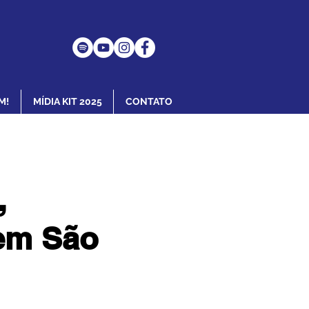
M!
MÍDIA KIT 2025
CONTATO
,
 em São