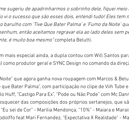
e sugeriu de apadrinharmos o sobrinho dele, fiquei meio 
 vi o sucesso que são esses dois, entendi tudo! Eles tem mu
o barulho com ‘Tive Que Bater Palma’ e ‘Fumo da Noite’ qu
enhum, então aceitamos regravar ela ao lado deles sem pe
nte, é muito boa mesmo” 
completa 
Belutti
. 
m mais especial ainda, a dupla contou com Will Santos para 
a) como produtor geral e SYNC Design no comando da direçã
oite” que agora ganha nova roupagem com Marcos & Belutti
 que Bater Palma”, com participação no clipe de Viih Tube e 
lo Huff, “Castigo Para Ex”, “Pode ou Não Pode” com Mc Danny
squecer das composições dos próprios sertanejos, que sã
“Eu sei de Cor” - Marilia Mendonça, “10%” - Maiara e Marais
odolffo feat Mari Fernandez, “Expectativa X Realidade” - M