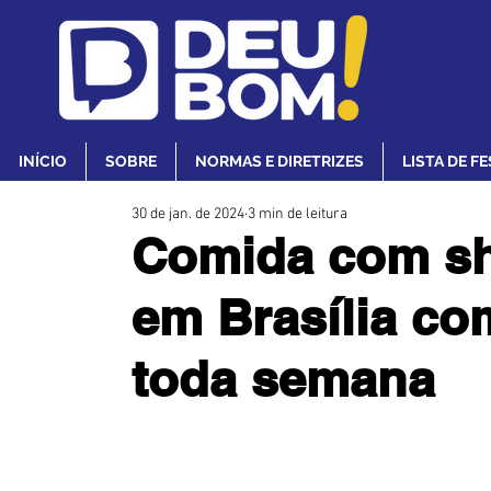
INÍCIO
SOBRE
NORMAS E DIRETRIZES
LISTA DE F
30 de jan. de 2024
3 min de leitura
Comida com sh
em Brasília co
toda semana