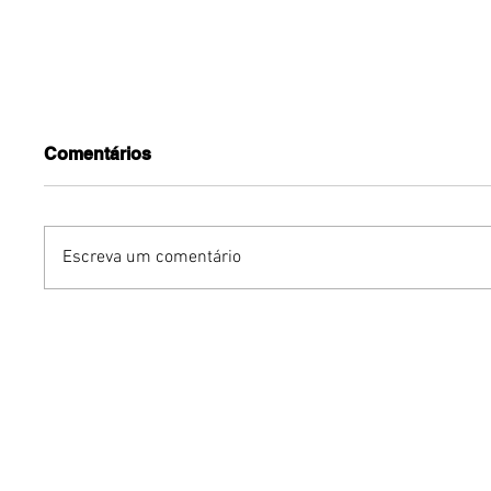
Comentários
Escreva um comentário
YOUNITE grava versão
Avon rei
própria de "Acorda
de body
Pedrinho" em single
Vibe
exclusivo para o Brasil