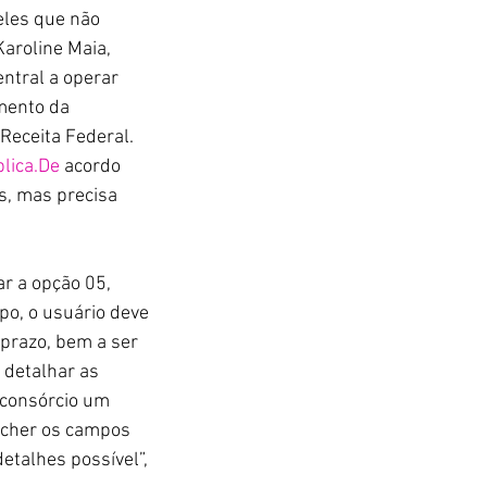
eles que não 
aroline Maia, 
entral a operar 
mento da 
eceita Federal. 
plica.De
 acordo 
s, mas precisa 
ar a opção 05, 
po, o usuário deve 
prazo, bem a ser 
 detalhar as 
 consórcio um 
ncher os campos 
talhes possível”, 