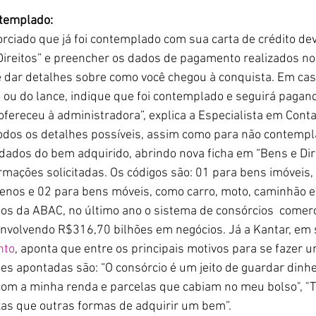
ntemplado:
orciado que já foi contemplado com sua carta de crédito de
ireitos” e preencher os dados de pagamento realizados no 
te dar detalhes sobre como você chegou à conquista. Em cas
o ou do lance, indique que foi contemplado e seguirá pagand
ofereceu à administradora”, explica a Especialista em Conta
odos os detalhes possíveis, assim como para não contempla
dados do bem adquirido, abrindo nova ficha em “Bens e Dire
rmações solicitadas. Os códigos são: 01 para bens imóveis,
enos e 02 para bens móveis, como carro, moto, caminhão e
s da ABAC, no último ano o sistema de consórcios  comerci
envolvendo R$316,70 bilhões em negócios. Já a Kantar, em 
nto
, aponta que entre os principais motivos para se fazer u
es apontadas são: “O consórcio é um jeito de guardar dinhei
com a minha renda e parcelas que cabiam no meu bolso", 
as que outras formas de adquirir um bem”.