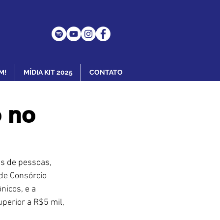
M!
MÍDIA KIT 2025
CONTATO
o no
s de pessoas, 
de Consórcio 
nicos, e a 
perior a R$5 mil, 