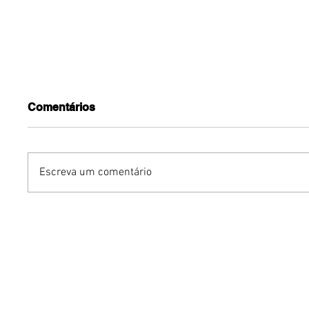
Comentários
Escreva um comentário
O fim do currículo
Inteligên
tradicional? Como a IA
amplia e
está mudando o que as
substitu
empresas buscam nos
relações
profissionais