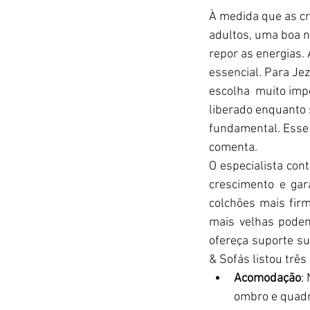
À medida que as cr
adultos, uma boa no
repor as energias.
essencial. Para Je
escolha  muito imp
liberado enquanto 
fundamental. Esse 
comenta.
O especialista con
crescimento e gar
colchões mais firm
mais velhas podem
ofereça suporte suf
& Sofás listou três
Acomodação
:
ombro e quadri