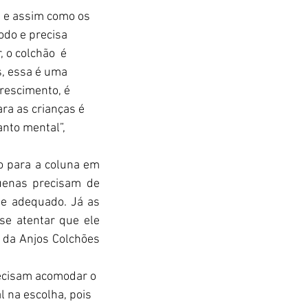
, e assim como os 
odo e precisa 
o colchão  é 
s, essa é uma 
rescimento, é 
ra as crianças é 
nto mental”, 
o para a coluna em 
uenas precisam de 
te adequado. Já as 
e atentar que ele 
r da Anjos Colchões 
ecisam acomodar o 
 na escolha, pois 