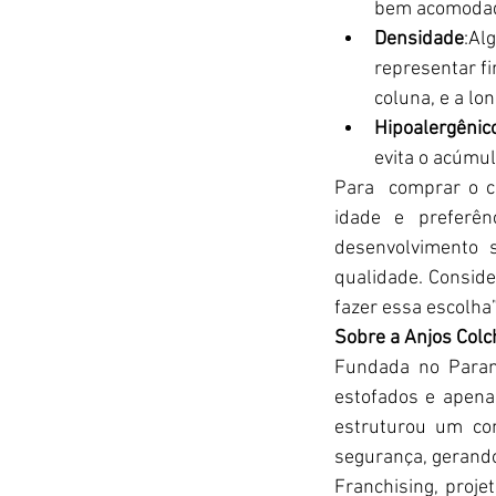
bem acomodado
Densidade
:Al
representar f
coluna, e a lo
Hipoalergênic
evita o acúmu
Para  comprar o co
idade e preferên
desenvolvimento 
qualidade. Conside
fazer essa escolha”,
Sobre a Anjos Colc
Fundada no Paran
estofados e apena
estruturou um co
segurança, gerando
Franchising, proje