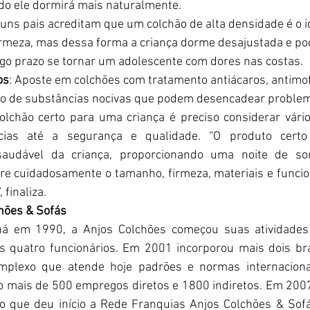
 ele dormirá mais naturalmente.
guns pais acreditam que um colchão de alta densidade é o i
irmeza, mas dessa forma a criança dorme desajustada e pod
ngo prazo se tornar um adolescente com dores nas costas.
os
: Aposte em colchões com tratamento antiácaros, antimof
lo de substâncias nocivas que podem desencadear problema
lchão certo para uma criança é preciso considerar vário
cias até a segurança e qualidade. “O produto certo 
saudável da criança, proporcionando uma noite de son
re cuidadosamente o tamanho, firmeza, materiais e funcio
 finaliza.
hões & Sofás
á em 1990, a Anjos Colchões começou suas atividades
s quatro funcionários. Em 2001 incorporou mais dois bra
mplexo que atende hoje padrões e normas internacionai
 mais de 500 empregos diretos e 1800 indiretos. Em 2007, 
to que deu início a Rede Franquias Anjos Colchões & Sof