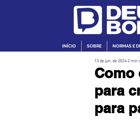
INÍCIO
SOBRE
NORMAS E D
13 de jun. de 2024
2 min d
Como e
para c
para p