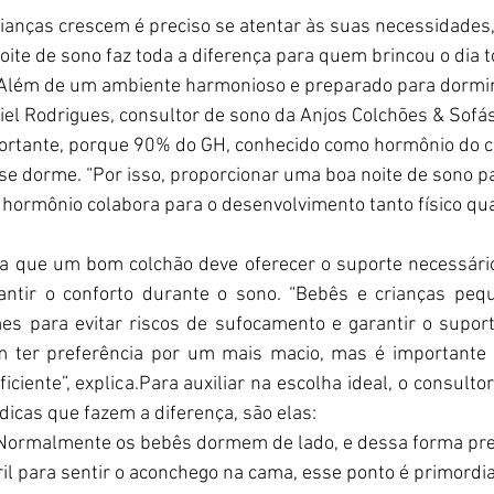
ianças crescem é preciso se atentar às suas necessidades
ite de sono faz toda a diferença para quem brincou o dia t
 Além de um ambiente harmonioso e preparado para dormir, 
ziel Rodrigues, consultor de sono da Anjos Colchões & Sofá
ortante, porque 90% do GH, conhecido como hormônio do c
se dorme. “Por isso, proporcionar uma boa noite de sono pa
hormônio colabora para o desenvolvimento tanto físico qua
ta que um bom colchão deve oferecer o suporte necessári
antir o conforto durante o sono. “Bebês e crianças peq
es para evitar riscos de sufocamento e garantir o supor
 ter preferência por um mais macio, mas é importante s
iciente”, explica.Para auxiliar na escolha ideal, o consulto
 dicas que fazem a diferença, são elas: 
 Normalmente os bebês dormem de lado, e dessa forma pr
l para sentir o aconchego na cama, esse ponto é primordial