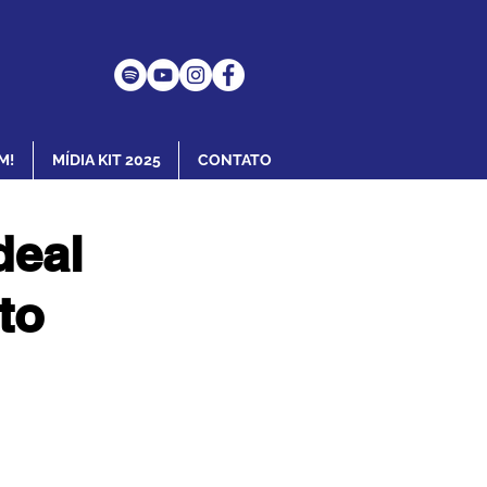
M!
MÍDIA KIT 2025
CONTATO
deal
to