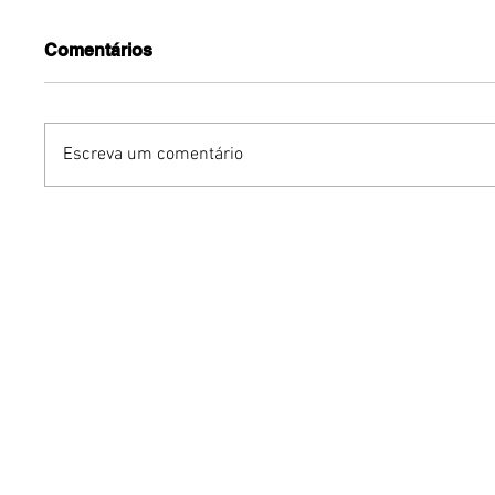
Comentários
Escreva um comentário
Cais do Lago promove
Street C
sábado de pagode, pôr do
leva aul
sol e experiências à beira
dança a
do Lago Paranoá com
deficiên
Papo em Off
o Brasil