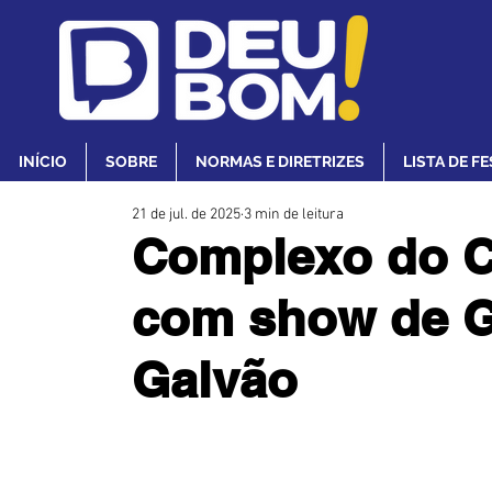
INÍCIO
SOBRE
NORMAS E DIRETRIZES
LISTA DE F
21 de jul. de 2025
3 min de leitura
Complexo do C
com show de G
Galvão