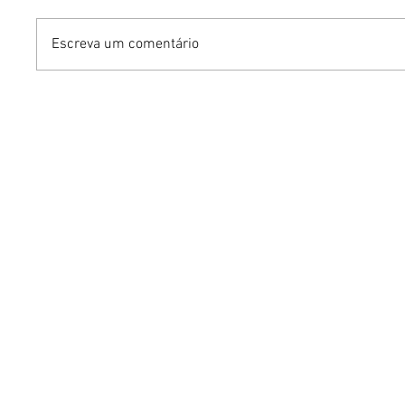
Escreva um comentário
Em noite histórica no
Tulipa B
Doce Maravilha 2026,
do Brasil
Paulinho da Viola se
Pure Go
reencontra com Maria
chope
Bethânia no palco e
emociona o público