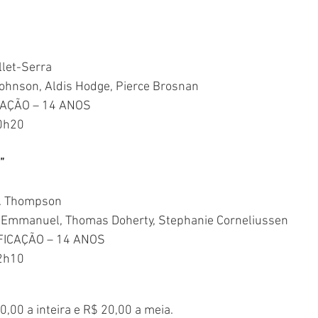
let-Serra
ohnson
, 
Aldis Hodge
, 
Pierce Brosnan
CAÇÃO – 14 ANOS
0h20
”
M. Thompson
e Emmanuel
, 
Thomas Doherty
, 
Stephanie Corneliussen
FICAÇÃO – 14 ANOS
2h10
00 a inteira e R$ 20,00 a meia.   