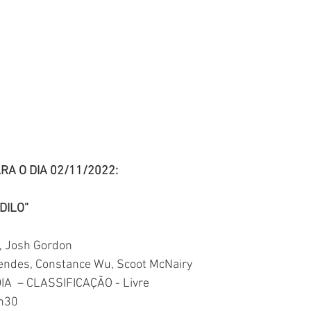
A O DIA 02/11/2022:
ODILO”
, 
Josh Gordon
endes
, 
Constance Wu
, 
Scoot McNairy
  – CLASSIFICAÇÃO - Livre
h30