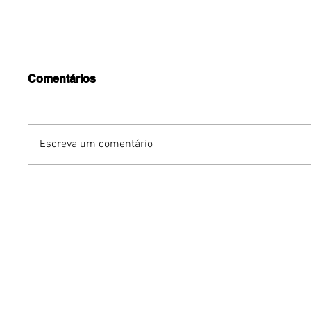
Comentários
Escreva um comentário
Benzaelas: Benzadeus
Dia Inte
reúne grandes vozes
Cerveja:
femininas em novo
vinho s
audiovisual