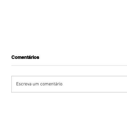
Comentários
Escreva um comentário
Benzaelas: Benzadeus
Dia Inte
reúne grandes vozes
Cerveja:
femininas em novo
vinho s
audiovisual