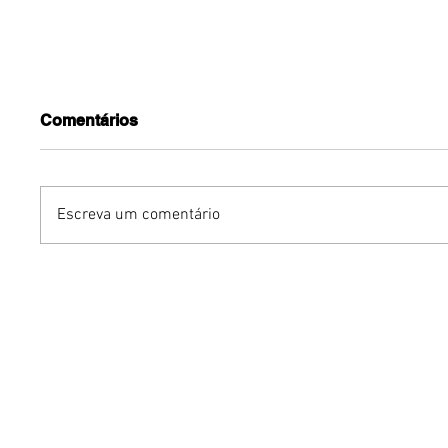
Comentários
Escreva um comentário
Benzaelas: Benzadeus
Dia Inte
reúne grandes vozes
Cerveja:
femininas em novo
vinho s
audiovisual