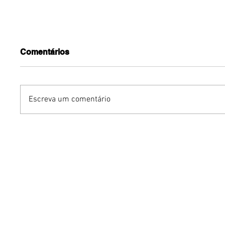
Comentários
Escreva um comentário
Benzaelas: Benzadeus
Dia Inte
reúne grandes vozes
Cerveja:
femininas em novo
vinho s
audiovisual