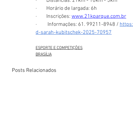
·        Distâncias: 21km - 10km - 5km
·        Horário de largada: 6h
·        Inscrições: 
www.21kparque.com.br
·         Informações: 61. 99211-8948 / 
https
d-sarah-kubitschek-2025-70957
ESPORTE E COMPETIÇÕES
BRASÍLIA
Posts Relacionados