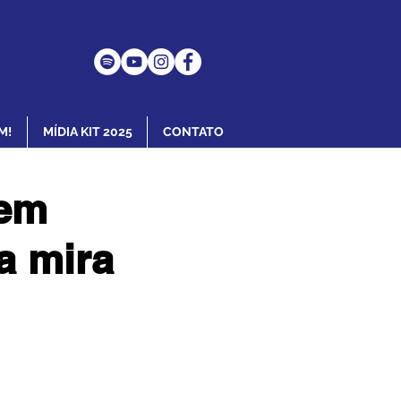
M!
MÍDIA KIT 2025
CONTATO
 em
a mira