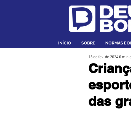
INÍCIO
SOBRE
NORMAS E D
18 de fev. de 2024
0 min d
Crianç
esport
das g