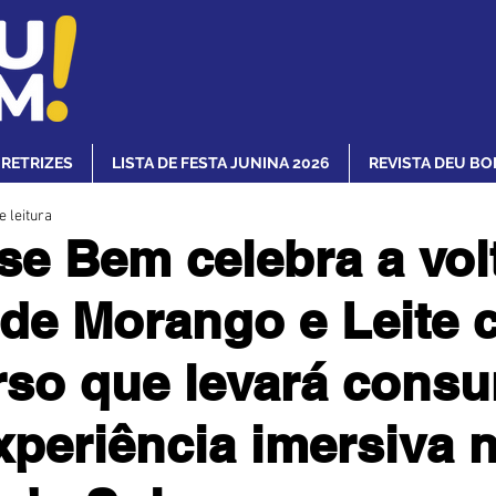
IRETRIZES
LISTA DE FESTA JUNINA 2026
REVISTA DEU BO
e leitura
se Bem celebra a vol
l de Morango e Leite
so que levará cons
xperiência imersiva 