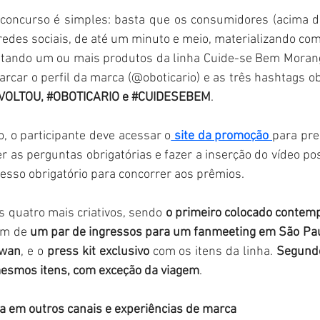
o concurso é simples: basta que os consumidores (acima d
edes sociais, de até um minuto e meio, materializando como
tando um ou mais produtos da linha Cuide-se Bem Morang
VOLTOU
, 
#OBOTICARIO
 e 
#CUIDESEBEM
.
o, o participante deve acessar o
 site da promoção 
para pre
 as perguntas obrigatórias e fazer a inserção do vídeo pos
esso obrigatório para concorrer aos prêmios.
 quatro mais criativos, sendo 
o primeiro colocado contem
ém de 
um par de ingressos para um fanmeeting em São Paul
hwan
, e o 
press kit exclusivo
 com os itens da linha. 
Segundo
esmos itens, com exceção da viagem
.
a em outros canais e experiências de marca