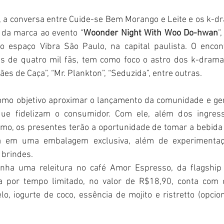
a conversa entre Cuide-se Bem Morango e Leite e os k-dr
 da marca ao evento “
Woonder Night With Woo Do-hwan
”
o espaço Vibra São Paulo, na capital paulista. O encon
s de quatro mil fãs, tem como foco o astro dos k-dramas
s de Caça”, “Mr. Plankton”, “Seduzida”, entre outras.
omo objetivo aproximar o lançamento da comunidade e ger
ue fidelizam o consumidor. Com ele, além dos ingress
o, os presentes terão a oportunidade de tomar a bebida 
ha em uma embalagem exclusiva, além de experimentaç
 brindes.
anha uma releitura no café Amor Espresso, da flagship 
a por tempo limitado, no valor de R$18,90, conta com 
o, iogurte de coco, essência de mojito e ristretto (opciona