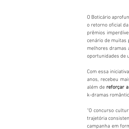
O Boticário aprofu
o retorno oficial da
prêmios imperdíve
cenário de muitas 
melhores dramas a
oportunidades de u
Com essa iniciativ
anos, recebeu mais
além de 
reforçar 
k-dramas romântic
“O concurso cultu
trajetória consist
campanha em forma