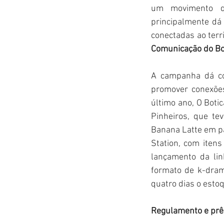
um movimento qu
principalmente dá
conectadas ao terri
Comunicação do Bo
A campanha dá co
promover conexões
último ano, O Boti
Pinheiros, que te
Banana Latte em pa
Station, com itens
lançamento da li
formato de k-dram
quatro dias o estoq
Regulamento e pr