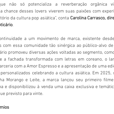
e não só potencializa a reverberação orgânica vi
 a chance desses lovers viverem suas paixões com experiê
tório da cultura pop asiática”, conta 
Carolina Carrasco, dir
ticário
.
ntinuidade a um movimento de marca, existente desde
 com essa comunidade tão sinérgica ao público-alvo de
cário promoveu diversas ações voltadas ao segmento, como 
ve a fachada transformada com letras em coreano, o la
rceria com a Amor Espresso e a apresentação de uma ediçã
 personalizados celebrando a cultura asiática. Em 2025,
nha Morango e Leite, a marca lançou seu primeiro film
a e disponibilizou à venda uma caixa exclusiva e temátic
ue previsto para vinte.
êmios