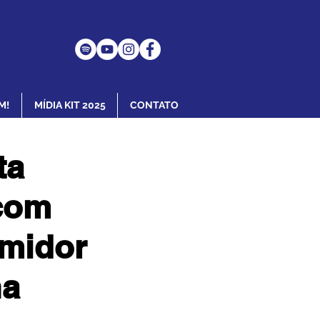
M!
MÍDIA KIT 2025
CONTATO
ta
 com
umidor
na