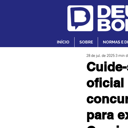
INÍCIO
SOBRE
NORMAS E D
28 de jul. de 2025
3 min d
Cuide-
oficia
concur
para e