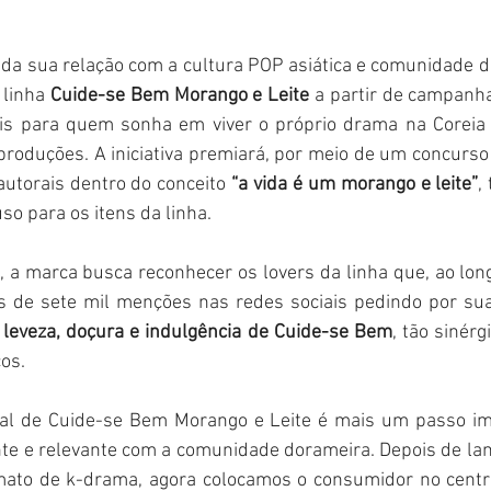
nda sua relação com a cultura POP asiática e comunidade d
 linha 
Cuide-se Bem Morango e Leite
 a partir de campanh
is para quem sonha em viver o próprio drama na Coreia d
produções. A iniciativa premiará, por meio de um concurso c
utorais dentro do conceito 
“a vida é um morango e leite”
,
so para os itens da linha.
a, a marca busca reconhecer os lovers da linha que, ao long
 de sete mil menções nas redes sociais pedindo por sua v
a leveza, doçura e indulgência de Cuide-se Bem
, tão sinérg
os.
ral de Cuide-se Bem Morango e Leite é mais um passo im
ente e relevante com a comunidade dorameira. Depois de lan
to de k-drama, agora colocamos o consumidor no centro