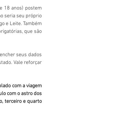
e 18 anos) postem 
 seria seu próprio 
o e Leite. Também 
é imprescindível marcar o perfil da marca (@oboticario) e as três hashtags obrigatórias, que são 
encher seus dados 
tado. Vale reforçar 
plado com a viagem 
o com o astro dos 
, terceiro e quarto 