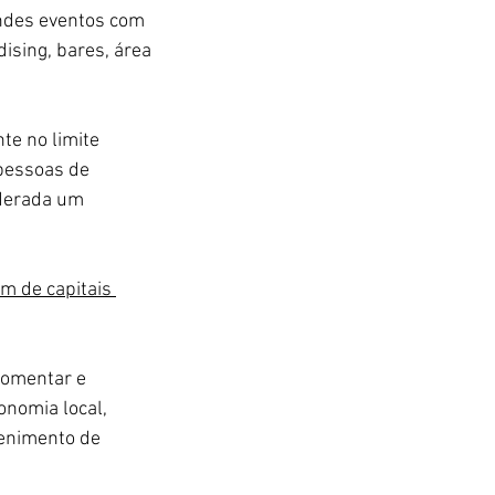
andes eventos com 
ising, bares, área 
te no limite 
 pessoas de 
iderada um 
m de capitais 
fomentar e 
onomia local, 
enimento de 