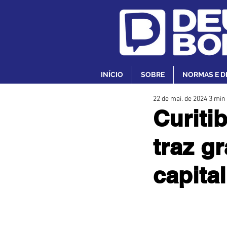
INÍCIO
SOBRE
NORMAS E D
22 de mai. de 2024
3 min 
Curiti
traz g
capita