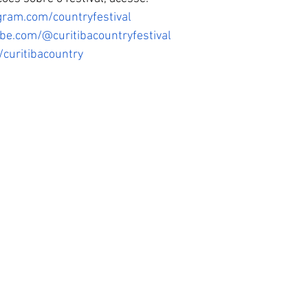
gram.com/countryfestival
be.com/@curitibacountryfestival
/curitibacountry