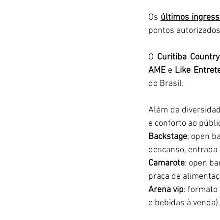
Os 
últimos ingress
pontos autorizados
O 
Curitiba Country
AME
 e 
Like Entret
do Brasil.
Além da diversidade
e conforto ao públi
Backstage
: open ba
descanso, entrada 
Camarote
: open ba
praça de alimentaç
Arena vip
: formato
e bebidas à venda).