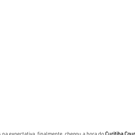
na expectativa, finalmente, chegou a hora do 
Curitiba Cou