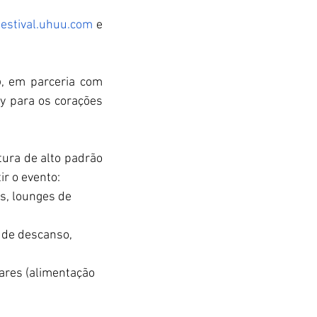
festival.uhuu.com
 e 
o
, em parceria com 
y para os corações 
tura de alto padrão 
ir o evento:
os, lounges de 
s de descanso, 
ares (alimentação 