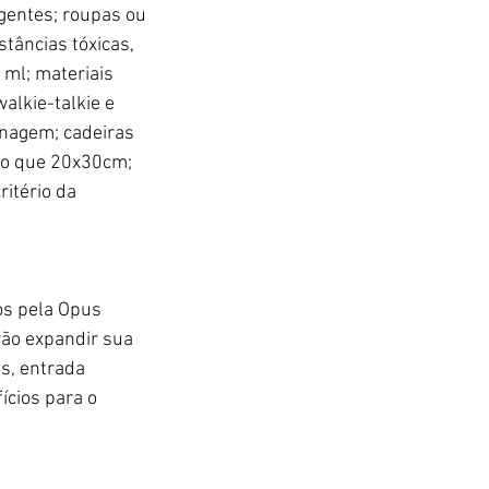
ngentes; roupas ou 
tâncias tóxicas, 
ml; materiais 
lkie-talkie e 
enagem; cadeiras 
 do que 20x30cm; 
itério da 
os pela Opus 
rão expandir sua 
s, entrada 
ícios para o 