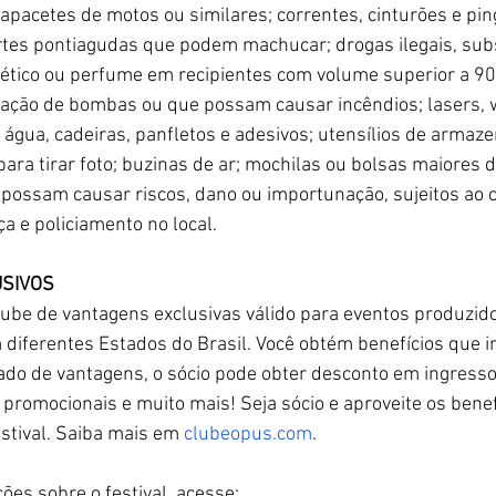
 capacetes de motos ou similares; correntes, cinturões e pi
tes pontiagudas que podem machucar; drogas ilegais, subs
tico ou perfume em recipientes com volume superior a 90 
cação de bombas ou que possam causar incêndios; lasers, wa
 água, cadeiras, panfletos e adesivos; utensílios de armaz
para tirar foto; buzinas de ar; mochilas ou bolsas maiores
possam causar riscos, dano ou importunação, sujeitos ao cr
a e policiamento no local.
USIVOS
lube de vantagens exclusivas válido para eventos produzid
diferentes Estados do Brasil. Você obtém benefícios que i
ado de vantagens, o sócio pode obter desconto em ingresso
 promocionais e muito mais! Seja sócio e aproveite os benef
stival. Saiba mais em 
clubeopus.com
.
ões sobre o festival, acesse: