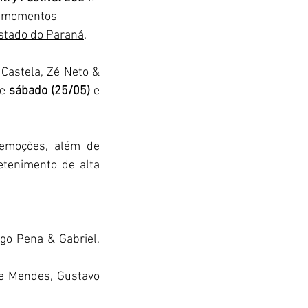
o momentos 
Estado do Paraná
.
astela, Zé Neto & 
e 
sábado (25/05)
 e 
promete um fim de semana inesquecível e repleto de muitas emoções, além de 
tenimento de alta 
go Pena & Gabriel, 
ne Mendes, Gustavo 