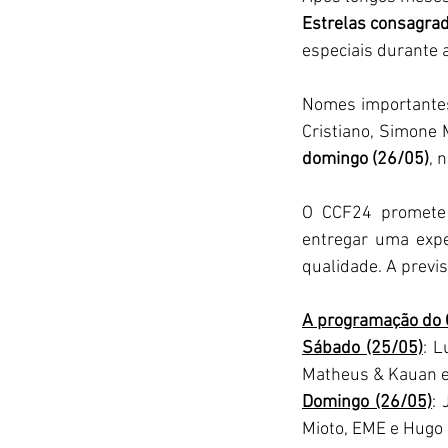
Estrelas consagra
especiais durante 
Nomes importante
Cristiano, Simone 
domingo (26/05)
, 
n
O CCF24 
entregar uma expe
qualidade.
 A previ
A programação do C
Sábado (25/05)
: L
Matheus & Kauan e
Domingo (26/05)
:
Mioto, EME e Hugo &