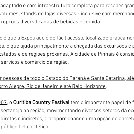
e adaptado e com infraestrutura completa para receber gr
volumes, stands de lojas diversas - inclusive com merchand
 opções diversificadas de bebidas e comida. 
o é que a Expotrade é de fácil acesso, localizado praticamen
tiba, o que ajuda principalmente a chegada das excursões e
Estados e de regiões próximas. A cidade de Pinhais é cons
serviços e comércio da região.
r pessoas de todo o Estado do Paraná e Santa Catarina, alé
to Alegre, Rio de Janeiro e até Belo Horizonte
.
007
, o 
Curitiba Country Festival
 tem o importante papel de 
a sertaneja na região, movimentando diversos setores da ec
iretos e indiretos, e proporcionando uma opção de entret
úblico fiel e eclético.