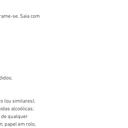
grame-se. Saia com 
didos;
o (ou similares); 
das alcoólicas; 
 de qualquer 
m; papel em rolo, 