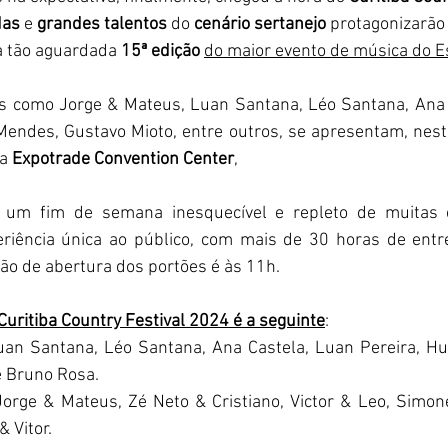
das
 e 
grandes talentos
 do 
cenário sertanejo
 protagonizarã
a tão aguardada 
15ª edição 
d
o maior evento de música do 
s como J
orge & Mateus, 
Luan Santana, Léo Santana, Ana C
Mendes, Gustavo Mioto, entre outros, se apresentam, nest
a 
Expotrade Convention Center
,
riência única ao público, com mais de 30 horas de entre
são de abertura dos portões é às 11h.
uritiba Country Festival 2024 é a seguinte
:
uan Santana, Léo Santana, Ana Castela, Luan Pereira, Hu
 Bruno Rosa.
 Jorge & Mateus, Zé Neto & Cristiano, Victor & Leo, Simo
 Vitor.