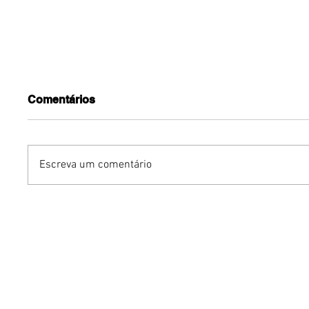
Comentários
Escreva um comentário
Gurumê ParkShopping
Ocean l
lança pratos inéditos e
irresistí
ofertas exclusivas para as
sabor pa
comemorações do Dia dos
Restaur
Pais