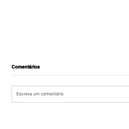
Comentários
Escreva um comentário
Gurumê ParkShopping
Mari We
lança pratos inéditos e
Experie
ofertas exclusivas para as
sustentá
comemorações do Dia dos
de um g