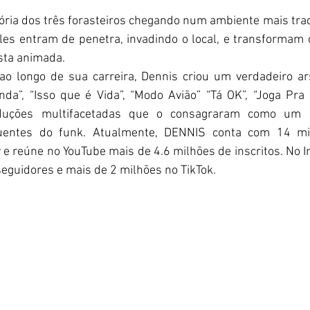
tória dos três forasteiros chegando num ambiente mais trad
les entram de penetra, invadindo o local, e transformam 
sta animada.
ao longo de sua carreira, Dennis criou um verdadeiro ar
da”, “Isso que é Vida”, “Modo Avião” “Tá OK”, “Joga Pra 
uções multifacetadas que o consagraram como um do
uentes do funk. Atualmente, DENNIS conta com 14 mil
 e reúne no YouTube mais de 4.6 milhões de inscritos. No I
seguidores e mais de 2 milhões no TikTok.