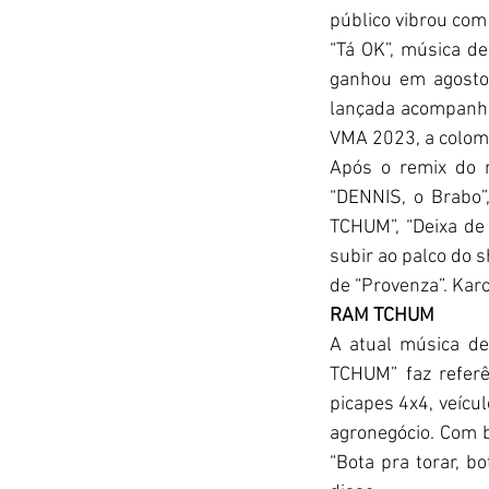
público vibrou com
“Tá OK”, música d
ganhou em agosto 
lançada acompanha
VMA 2023, a colomb
Após o remix do 
“DENNIS, o Brabo”,
TCHUM”, “Deixa de
subir ao palco do 
de “Provenza”. Karo
RAM TCHUM
A atual música de
TCHUM” faz referê
picapes 4x4, veícu
agronegócio. Com ba
“Bota pra torar, b