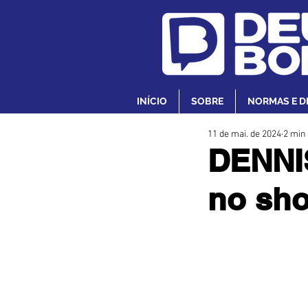
INÍCIO
SOBRE
NORMAS E D
11 de mai. de 2024
2 min 
DENNIS
no sho