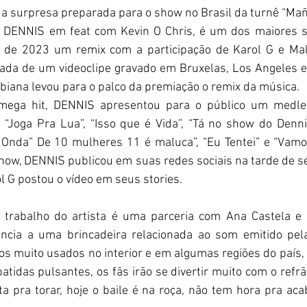
 a surpresa preparada para o show no Brasil da turnê “Mañ
e DENNIS em feat com Kevin O Chris, é um dos maiores s
de 2023 um remix com a participação de Karol G e Mal
da de um videoclipe gravado em Bruxelas, Los Angeles e R
iana levou para o palco da premiação o remix da música.
mega hit, DENNIS apresentou para o público um medle
 “Joga Pra Lua”, “Isso que é Vida”, “Tá no show do Dennis
 Onda” De 10 mulheres 11 é maluca”, “Eu Tentei” e “Vamos
show, DENNIS publicou em suas redes sociais na tarde de se
l G postou o vídeo em seus stories.
 trabalho do artista é uma parceria com Ana Castela 
ncia a uma brincadeira relacionada ao som emitido pel
los muito usados no interior e em algumas regiões do país, 
tidas pulsantes, os fãs irão se divertir muito com o refrão
ota pra torar, hoje o baile é na roça, não tem hora pra ac