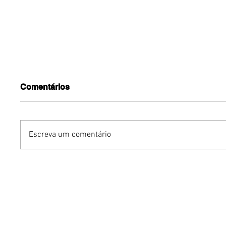
Comentários
Escreva um comentário
YOUNITE grava versão
Avon rei
própria de "Acorda
de body
Pedrinho" em single
Vibe
exclusivo para o Brasil