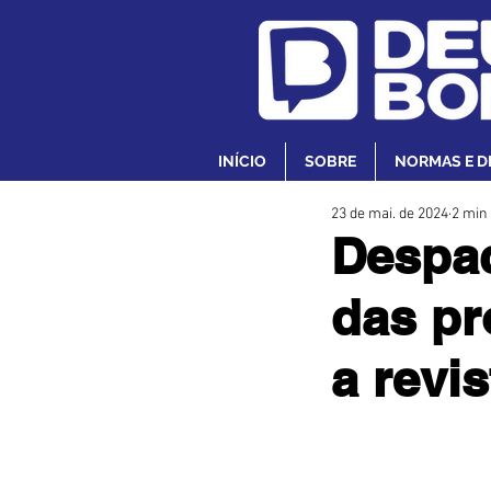
INÍCIO
SOBRE
NORMAS E D
23 de mai. de 2024
2 min 
Despa
das pr
a revi