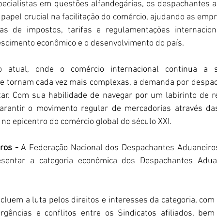
ecialistas em questões alfandegárias, os despachantes 
el crucial na facilitação do comércio, ajudando as empr
s de impostos, tarifas e regulamentações internaciona
rescimento econômico e o desenvolvimento do país.
o atual, onde o comércio internacional continua a 
e tornam cada vez mais complexas, a demanda por despac
ar. Com sua habilidade de navegar por um labirinto de r
rantir o movimento regular de mercadorias através das 
 no epicentro do comércio global do século XXI.
ros - 
A Federação Nacional dos Despachantes Aduaneiros 
esentar a categoria econômica dos Despachantes Adua
cluem a luta pelos direitos e interesses da categoria, com
vergências e conflitos entre os Sindicatos afiliados, be