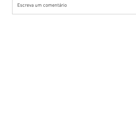
Escreva um comentário
Agosto Dourado:
Uso exce
amamentação e cuidados
antes d
nos primeiros 1 mil dias
agravar 
de vida podem prevenir
comprom
doenças e transtornos
do sono
emocionais