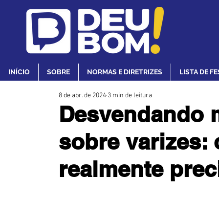
INÍCIO
SOBRE
NORMAS E DIRETRIZES
LISTA DE F
8 de abr. de 2024
3 min de leitura
Desvendando m
sobre varizes:
realmente prec