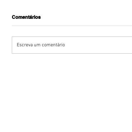
Comentários
Escreva um comentário
Humor sem censura:
Gurumê 
"Proibidão" reúne três
lança pr
comediantes em noite de
ofertas 
stand-up para maiores de
comemor
18 anos em Brasília
Pais