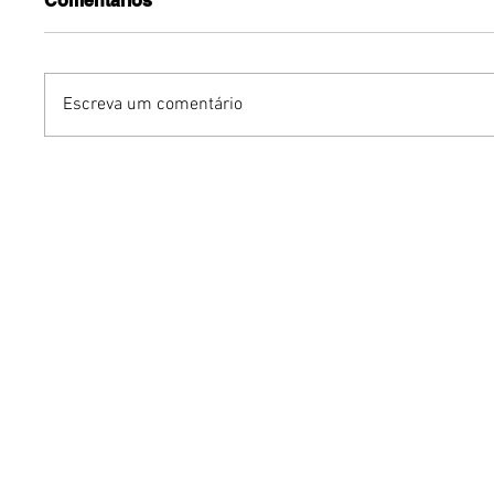
Comentários
Escreva um comentário
Em noite histórica no
Tulipa B
Doce Maravilha 2026,
do Brasil
Paulinho da Viola se
Pure Go
reencontra com Maria
chope
Bethânia no palco e
emociona o público