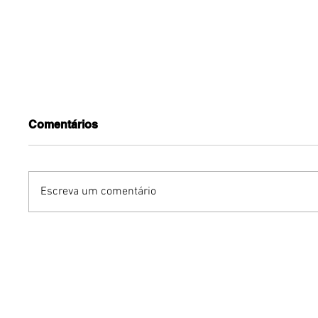
Comentários
Escreva um comentário
Podcasts vivem nova fase
Marcas 
de crescimento no Brasil e
nacionai
Brasília acompanha
internac
profissionalização do
desemba
mercado
novembr
Expansã