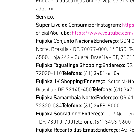
Enquanto busca lojas online, veja se exist
adquirir.
Serviço:
Super Live do ConsumidorInstagram: 
http
oficial)
YouTube: 
https://www.youtube.com/
Fujioka Conjunto Nacional:Endereço: 
SDN CO
Norte, Brasília - DF, 70077-000, 1º PISO, T
6580, Loja 242 - Guará, Brasília - DF, 71219
Fujioka Taguatinga Shopping:Endereço:
 QS 
72030-110
Telefone:
 (61) 3451-6104
Fujioka JK Shopping:Endereço: 
Setor M-Nor
Brasília - DF, 72145-450
Telefone:
 (61) 34
Fujioka Samambaia Norte:Endereço:
 QR 41
72320-584
Telefone:
 (61) 3458-9000
Fujioka Sobradinho:Endereço:
 Lt. 7 Qd. Ce
- DF, 73010-700
Telefone:
 (61) 3453-9600
Fujioka Recanto das Emas:Endereço:
 Av. R