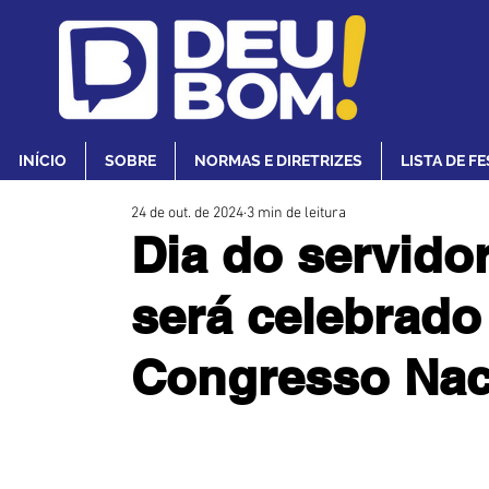
INÍCIO
SOBRE
NORMAS E DIRETRIZES
LISTA DE F
24 de out. de 2024
3 min de leitura
Dia do servidor
será celebrado
Congresso Nac