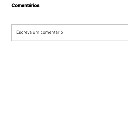
Comentários
Escreva um comentário
Gurumê ParkShopping
Mari We
lança pratos inéditos e
Experie
ofertas exclusivas para as
sustentá
comemorações do Dia dos
de um g
Pais
intelige