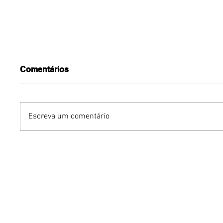
Comentários
Escreva um comentário
Benzaelas: Benzadeus
Dia Inte
reúne grandes vozes
Cerveja:
femininas em novo
vinho s
audiovisual