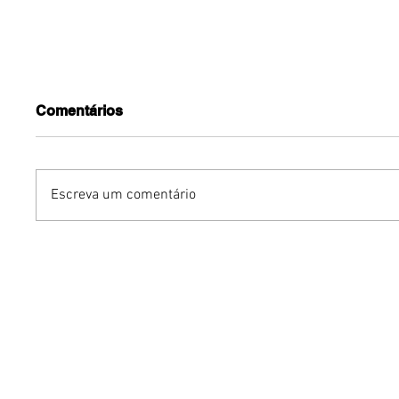
Comentários
Escreva um comentário
Agosto Dourado:
Uso exce
amamentação e cuidados
antes d
nos primeiros 1 mil dias
agravar 
de vida podem prevenir
comprom
doenças e transtornos
do sono
emocionais