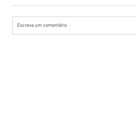
Escreva um comentário
Dia dos Namorados:
Fuja do 
massas e memória afetiva
com esp
transformam o jantar a
cebola 
dois em uma experiência
Água Do
de conexão
Brasil