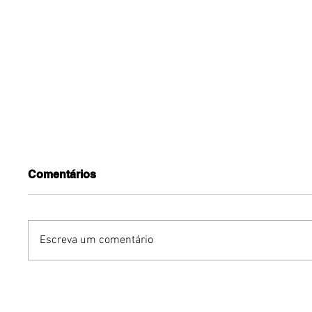
Comentários
Escreva um comentário
Benzaelas: Benzadeus
Dia Inte
reúne grandes vozes
Cerveja:
femininas em novo
vinho s