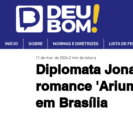
INÍCIO
SOBRE
NORMAS E DIRETRIZES
LISTA DE F
11 de mar. de 2024
2 min de leitura
Diplomata Jon
romance 'Arium'
em Brasília