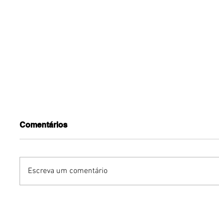
Comentários
Escreva um comentário
Street Cadeirante Virtual
Bruno O
leva aulas gratuitas de
agenda 
dança a pessoas com
lança w