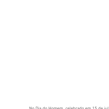
No Dia do Homem, celebrado em 15 de julho