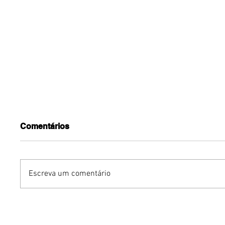
Comentários
Escreva um comentário
YOUNITE grava versão
Avon rei
própria de "Acorda
de body
Pedrinho" em single
Vibe