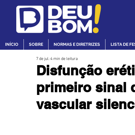
INÍCIO
SOBRE
NORMAS E DIRETRIZES
LISTA DE F
7 de jul.
4 min de leitura
Disfunção eréti
primeiro sinal
vascular silen