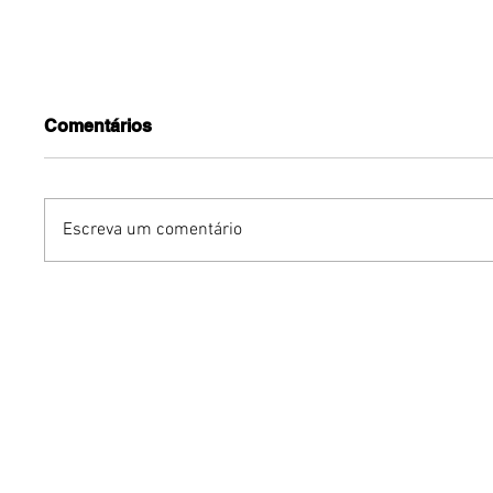
Comentários
Escreva um comentário
Humor sem censura:
Gurumê 
"Proibidão" reúne três
lança pr
comediantes em noite de
ofertas 
stand-up para maiores de
comemor
18 anos em Brasília
Pais