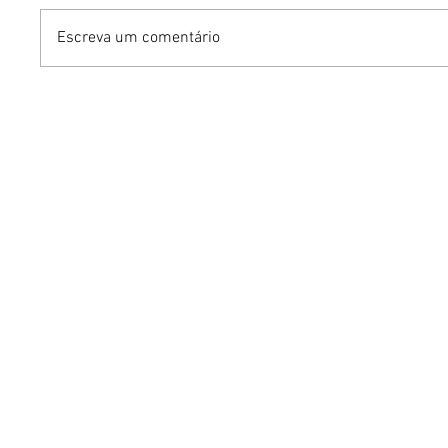
Escreva um comentário
Gurumê ParkShopping
Ocean l
lança pratos inéditos e
irresistí
ofertas exclusivas para as
sabor pa
comemorações do Dia dos
Restaur
Pais