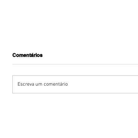
Comentários
Escreva um comentário
Dia dos Pais pode
KINO an
impulsionar delivery e
“FREE K
vendas de restaurantes
com apr
em Brasília
São Paul
Brasília