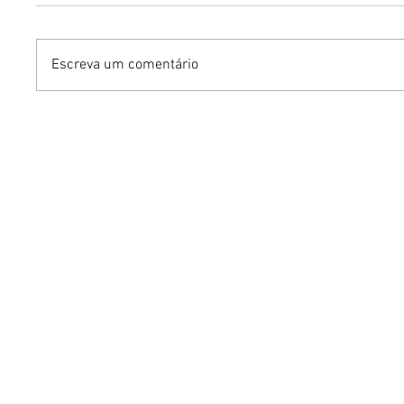
Escreva um comentário
Polos culturais do O Maior
Benzael
São João do Cerrado
reúne g
garantem diversão no fim
feminin
de semana
audiovis