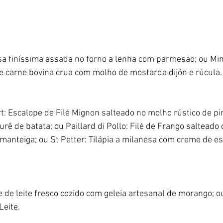
sa finíssima assada no forno a lenha com parmesão; ou Mini
de carne bovina crua com molho de mostarda dijón e rúcula.
rt: Escalope de Filé Mignon salteado no molho rústico de p
ê de batata; ou Paillard di Pollo: Filé de Frango salteado
manteiga; ou St Petter: Tilápia a milanesa com creme de es
 de leite fresco cozido com geleia artesanal de morango; o
Leite.