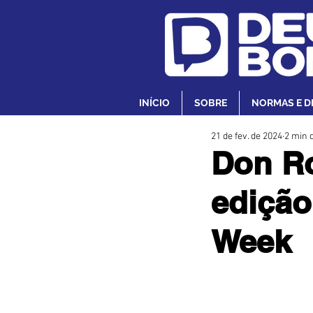
INÍCIO
SOBRE
NORMAS E D
21 de fev. de 2024
2 min d
Don Ro
edição
Week