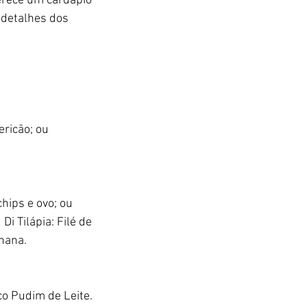
erece um cardápio 
 detalhes dos 
ricão; ou 
hips e ovo; ou 
 Tilápia: Filé de 
nana.
co Pudim de Leite.