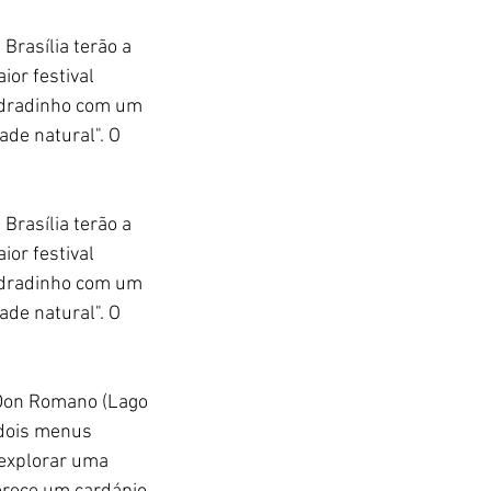
Brasília terão a 
or festival 
adradinho com um 
de natural". O 
Brasília terão a 
or festival 
adradinho com um 
de natural". O 
 Don Romano (Lago 
 dois menus 
 explorar uma 