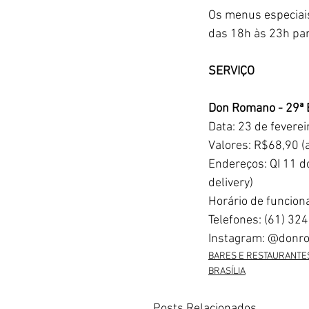
Os menus especiais
das 18h às 23h para
SERVIÇO
Don Romano - 29ª 
Data: 23 de fevere
Valores: R$68,90 (
Endereços: QI 11 d
delivery)
Horário de funcio
Telefones: (61) 32
Instagram: @donro
BARES E RESTAURANTE
BRASÍLIA
Posts Relacionados