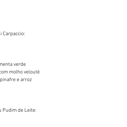
 Carpaccio: 
imenta verde 
 com molho velouté 
pinafre e arroz 
u Pudim de Leite: 