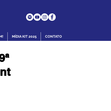
M!
MÍDIA KIT 2025
CONTATO
9ª
nt