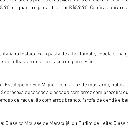
es e texturas a preços acessíveis. Para o almoço, a casa of
68,90, enquanto o jantar fica por R$89,90. Confira abaixo os
 italiano tostado com pasta de alho, tomate, cebola e manje
ix de folhas verdes com lasca de parmesão.
o: Escalope de Filé Mignon com arroz de mostarda, batata c
Sobrecoxa desossada e assada com arroz com brócolis; ou Di
remoso de requeijão com arroz branco, farofa de dendê e ba
: Clássico Mousse de Maracujá; ou Pudim de Leite: Clássi